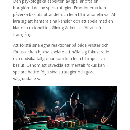
Den psykologiska aspekten av spel är ofta en
bortglömd del av spelstrategier. Emotionerna kan
påverka beslutsfattandet och leda till irrationella val. Att
lära sig att hantera sina känslor och att spela med en
klar och rationell inställning är kritiskt för att nå
framgång.
Att förstå sina egna reaktioner på både vinster och
förluster kan hjälpa spelare att hålla sig fokuserade
och undvika fallgropar som kan leda till impulsiva
beslut. Genom att utveckla ett mentalt fokus kan
spelare bättre följa sina strategier och göra
välgrundade val.