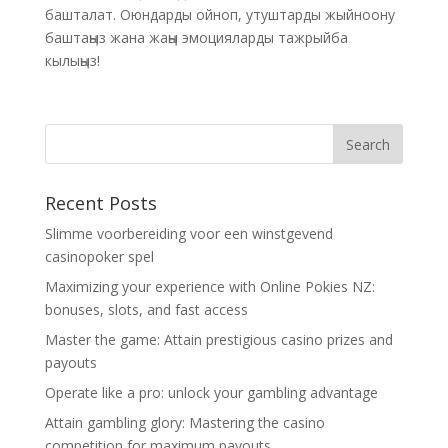
башталат. Оюндарды ойноп, утуштарды жыйноону
баштаңыз жана жаңы эмоцияларды тажрыйба
кылыңыз!
Recent Posts
Slimme voorbereiding voor een winstgevend
casinopoker spel
Maximizing your experience with Online Pokies NZ:
bonuses, slots, and fast access
Master the game: Attain prestigious casino prizes and
payouts
Operate like a pro: unlock your gambling advantage
Attain gambling glory: Mastering the casino
competition for maximum payouts