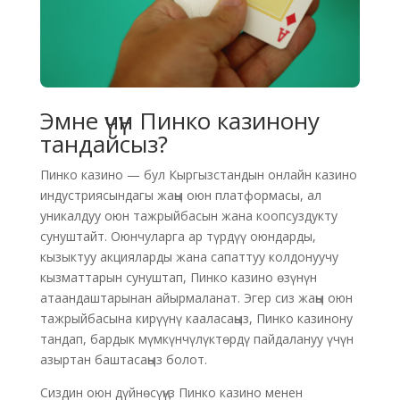
Эмне үчүн Пинко казинону
тандайсыз?
Пинко казино — бул Кыргызстандын онлайн казино
индустриясындагы жаңы оюн платформасы, ал
уникалдуу оюн тажрыйбасын жана коопсуздукту
сунуштайт. Оюнчуларга ар түрдүү оюндарды,
кызыктуу акцияларды жана сапаттуу колдонуучу
кызматтарын сунуштап, Пинко казино өзүнүн
атаандаштарынан айырмаланат. Эгер сиз жаңы оюн
тажрыйбасына кирүүнү кааласаңыз, Пинко казинону
тандап, бардык мүмкүнчүлүктөрдү пайдалануу үчүн
азыртан баштасаңыз болот.
Сиздин оюн дүйнөсүңүз Пинко казино менен