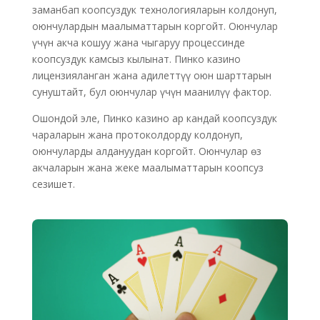
заманбап коопсуздук технологияларын колдонуп,
оюнчулардын маалыматтарын коргойт. Оюнчулар
үчүн акча кошуу жана чыгаруу процессинде
коопсуздук камсыз кылынат. Пинко казино
лицензияланган жана адилеттүү оюн шарттарын
сунуштайт, бул оюнчулар үчүн маанилүү фактор.
Ошондой эле, Пинко казино ар кандай коопсуздук
чараларын жана протоколдорду колдонуп,
оюнчуларды алдануудан коргойт. Оюнчулар өз
акчаларын жана жеке маалыматтарын коопсуз
сезишет.