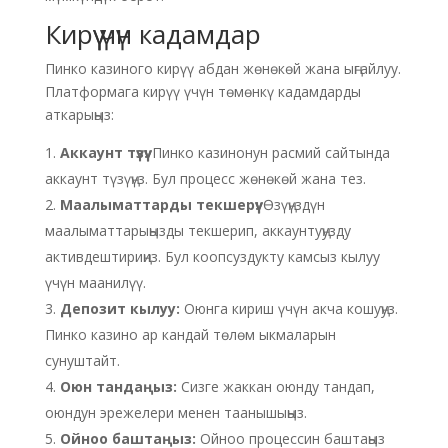
Кирүү үчүн кадамдар
Пинко казиного кирүү абдан жөнөкөй жана ыңгайлуу.
Платформага кирүү үчүн төмөнкү кадамдарды
аткарыңыз:
Аккаунт түзүү:
Пинко казинонун расмий сайтында
аккаунт түзүңүз. Бул процесс жөнөкөй жана тез.
Маалыматтарды текшерүү:
Өзүңүздүн
маалыматтарыңызды текшерип, аккаунтуңузду
активдештириңиз. Бул коопсуздукту камсыз кылуу
үчүн маанилүү.
Депозит кылуу:
Оюнга кириш үчүн акча кошуңуз.
Пинко казино ар кандай төлөм ыкмаларын
сунуштайт.
Оюн тандаңыз:
Сизге жаккан оюнду тандап,
оюндун эрежелери менен таанышыңыз.
Ойноо баштаңыз:
Ойноо процессин баштаңыз