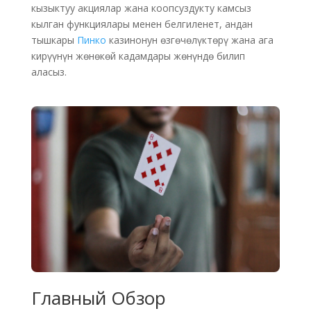
кызыктуу акциялар жана коопсуздукту камсыз
кылган функциялары менен белгиленет, андан
тышкары
Пинко
казинонун өзгөчөлүктөрү жана ага
кирүүнүн жөнөкөй кадамдары жөнүндө билип
аласыз.
Главный Обзор