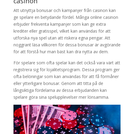
casinon
Att utnyttja bonusar och kampanjer från casinon kan
ge spelare en betydande fördel. Många online casinon
erbjuder frekventa kampanjer som kan ge extra
krediter eller gratisspel, vilket kan användas för att
utforska nya spel utan att riskera egna pengar. Att
noggrant läsa villkoren för dessa bonusar är avgörande
för att förstå hur man bäst kan dra nytta av dem.
För spelare som ofta spelar kan det också vara värt att
registrera sig för lojalitetsprogram. Dessa program ger
ofta belöningar som kan användas för att få förmåner
eller ytterligare bonusar. Genom att titta på de
långsiktiga fördelarna av dessa erbjudanden kan
spelare göra sina spelupplevelser mer lönsamma.