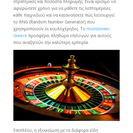
στρατηγικές και ποσοστά πληρωμής. Είναι κρίσιμο να
αφιερώσετε χρόνο για να μάθετε τις λεπτομέρειες
κάθε παιχνιδιού και να κατανοήσετε πώς λειτουργεί
το RNG (Random Number Generator) που
χρησιμοποιούν οι κουλοχέρηδες. Το
monsterwin
Greece
προσφέρει πληθώρα επιλογών για αυτούς
που αναζητούν την καλύτερη εμπειρία.
Επιπλέον, η εξοικείωση με τα διάφορα είδη