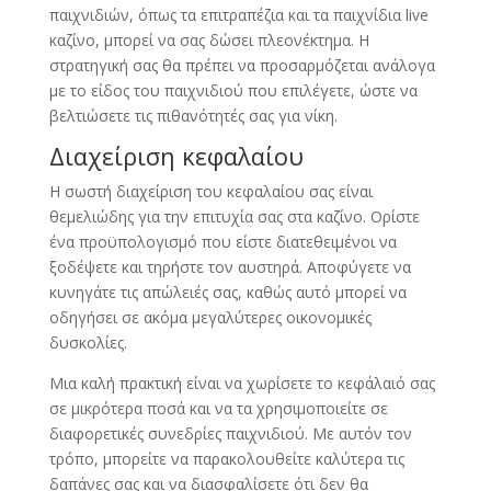
παιχνιδιών, όπως τα επιτραπέζια και τα παιχνίδια live
καζίνο, μπορεί να σας δώσει πλεονέκτημα. Η
στρατηγική σας θα πρέπει να προσαρμόζεται ανάλογα
με το είδος του παιχνιδιού που επιλέγετε, ώστε να
βελτιώσετε τις πιθανότητές σας για νίκη.
Διαχείριση κεφαλαίου
Η σωστή διαχείριση του κεφαλαίου σας είναι
θεμελιώδης για την επιτυχία σας στα καζίνο. Ορίστε
ένα προϋπολογισμό που είστε διατεθειμένοι να
ξοδέψετε και τηρήστε τον αυστηρά. Αποφύγετε να
κυνηγάτε τις απώλειές σας, καθώς αυτό μπορεί να
οδηγήσει σε ακόμα μεγαλύτερες οικονομικές
δυσκολίες.
Μια καλή πρακτική είναι να χωρίσετε το κεφάλαιό σας
σε μικρότερα ποσά και να τα χρησιμοποιείτε σε
διαφορετικές συνεδρίες παιχνιδιού. Με αυτόν τον
τρόπο, μπορείτε να παρακολουθείτε καλύτερα τις
δαπάνες σας και να διασφαλίσετε ότι δεν θα