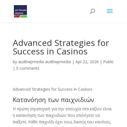
Advanced Strategies for
Success in Casinos
by
auditwpmedia auditwpmedia
|
Apr 22, 2026
|
Public
|
0 comments
Advanced Strategies for Success in Casinos
Κατανόηση των παιχνιδιών
Η πρώτη στρατηγική για την επιτυχία στα καζίνο είναι
η κατανόηση των παιχνιδιών που επιλέγετε να
παίξετε. Κάθε παιχνίδι έχει τους δικούς του κανόνες,