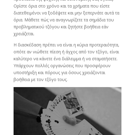
Ορίστε όρια στο χρόνο και τα χρήματα που είστε
διατεθειμένοι να ξοδέψετε και μην ξεπερνάτε αυτά τα
όρια. Μάθετε πώς να αναγνωρίζετε τα σημάδια του
προβληματικού τζόγου και ζητήστε βοήθεια εάν
χρειάζεται.
Η διασκέδαση πρέπει να είναι η κύρια προτεραιότητα,
οπότε αν νιώθετε πίεση ή άγχος από τον τζόγο, είναι
καλύτερο να κάνετε ένα διάλειμμα ή να σταματήσετε.
Υπάρχουν πολλές οργανώσεις που προσφέρουν
υποστήριξη και πόρους για όσους χρειάζονται
βοήθεια με τον τζόγο τους.