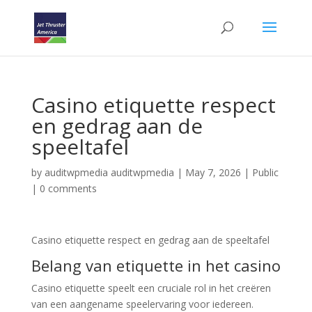
Casino etiquette respect
en gedrag aan de
speeltafel
by
auditwpmedia auditwpmedia
|
May 7, 2026
|
Public
|
0 comments
Casino etiquette respect en gedrag aan de speeltafel
Belang van etiquette in het casino
Casino etiquette speelt een cruciale rol in het creëren
van een aangename speelervaring voor iedereen.