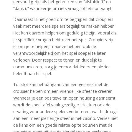
eenvoudig zijn als het gebruiken van “alstublieft” en
“dank u” wanneer je om iets vraagt of iets ontvangt.
Daarnaast is het goed om te begrijpen dat croupiers
vaak met meerdere spelers tegelijk te maken hebben.
Het kan daarom helpen om geduldig te zijn, vooral als
je specifieke vragen hebt over het spel. Croupiers zijn
er om je te helpen, maar ze hebben ook de
verantwoordelijkheid om het spel soepel te laten
verlopen. Door respect te tonen en duidelijk te
communiceren, zorg je ervoor dat iedereen plezier
beleeft aan het spel.
Tot slot kan het aangaan van een gesprek met de
croupier helpen om een vriendelijke sfeer te creëren.
Wanneer je een positieve en open houding aanneemt,
wordt de speeltafel vaak gezelliger. Het kan ook de
ervaring voor andere spelers verbeteren, wat bijdraagt
aan een meer plezierige sfeer in het casino. Verlies niet
de kans om een goede relatie op te bouwen met de
croupiers, want zij zijn de sleutel tot een geslaagde