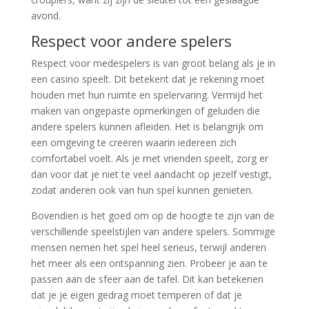
avond.
Respect voor andere spelers
Respect voor medespelers is van groot belang als je in
een casino speelt. Dit betekent dat je rekening moet
houden met hun ruimte en spelervaring. Vermijd het
maken van ongepaste opmerkingen of geluiden die
andere spelers kunnen afleiden. Het is belangrijk om
een omgeving te creëren waarin iedereen zich
comfortabel voelt. Als je met vrienden speelt, zorg er
dan voor dat je niet te veel aandacht op jezelf vestigt,
zodat anderen ook van hun spel kunnen genieten.
Bovendien is het goed om op de hoogte te zijn van de
verschillende speelstijlen van andere spelers. Sommige
mensen nemen het spel heel serieus, terwijl anderen
het meer als een ontspanning zien. Probeer je aan te
passen aan de sfeer aan de tafel. Dit kan betekenen
dat je je eigen gedrag moet temperen of dat je