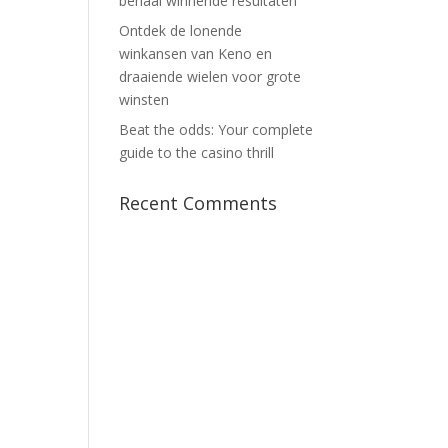
behaal winnende resultaten
Ontdek de lonende
winkansen van Keno en
draaiende wielen voor grote
winsten
Beat the odds: Your complete
guide to the casino thrill
Recent Comments