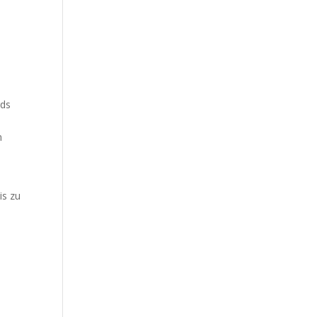
n
rds
n
is zu