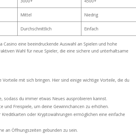
3000+
4500+
Mittel
Niedrig
Durchschnittlich
Einfach
kra Casino eine beeindruckende Auswahl an Spielen und hohe
raktiven Wahl für neue Spieler, die eine sichere und unterhaltsame
Vorteile mit sich bringen. Hier sind einige wichtige Vorteile, die du
le, sodass du immer etwas Neues ausprobieren kannst.
e und Freispiele, um deine Gewinnchancen zu erhöhen.
 Kreditkarten oder Kryptowährungen ermöglichen eine einfache
hne an Öffnungszeiten gebunden zu sein.