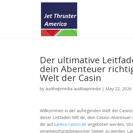
Der ultimative Leitfad
dein Abenteuer richt
Welt der Casin
by
auditwpmedia auditwpmedia
|
May 22, 2026
Willkommen in der aufregenden Welt der Casinos! 
dieser Leitfaden hilft dir, dein Casino-Abenteuer 
die auf
sankra-casino.de
angeboten werden, Strate
verantwortungsbewusster Spieler zu werden. Las