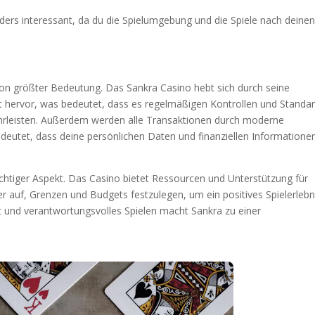
ders interessant, da du die Spielumgebung und die Spiele nach deine
 von größter Bedeutung. Das Sankra Casino hebt sich durch seine
it hervor, was bedeutet, dass es regelmäßigen Kontrollen und Standa
währleisten. Außerdem werden alle Transaktionen durch moderne
deutet, dass deine persönlichen Daten und finanziellen Informatione
wichtiger Aspekt. Das Casino bietet Ressourcen und Unterstützung für
eler auf, Grenzen und Budgets festzulegen, um ein positives Spielerlebn
t und verantwortungsvolles Spielen macht Sankra zu einer