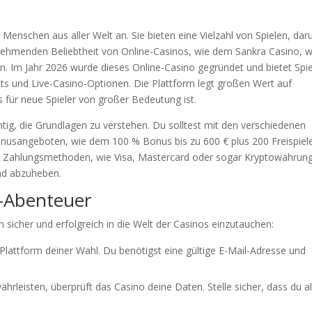
enschen aus aller Welt an. Sie bieten eine Vielzahl von Spielen, dar
unehmenden Beliebtheit von Online-Casinos, wie dem Sankra Casino, w
en. Im Jahr 2026 wurde dieses Online-Casino gegründet und bietet Spi
ts und Live-Casino-Optionen. Die Plattform legt großen Wert auf
s für neue Spieler von großer Bedeutung ist.
chtig, die Grundlagen zu verstehen. Du solltest mit den verschiedenen
onusangeboten, wie dem 100 % Bonus bis zu 600 € plus 200 Freispiel
ene Zahlungsmethoden, wie Visa, Mastercard oder sogar Kryptowährun
nd abzuheben.
o-Abenteuer
um sicher und erfolgreich in die Welt der Casinos einzutauchen:
 Plattform deiner Wahl. Du benötigst eine gültige E-Mail-Adresse und
hrleisten, überprüft das Casino deine Daten. Stelle sicher, dass du al