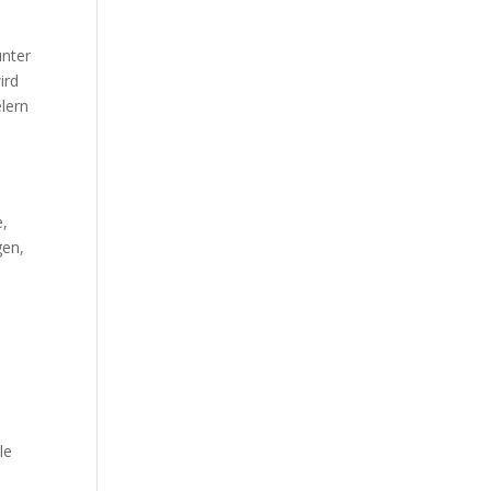
unter
ird
elern
e,
gen,
le