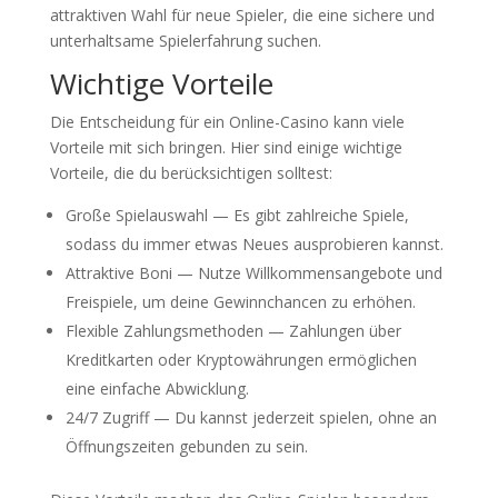
attraktiven Wahl für neue Spieler, die eine sichere und
unterhaltsame Spielerfahrung suchen.
Wichtige Vorteile
Die Entscheidung für ein Online-Casino kann viele
Vorteile mit sich bringen. Hier sind einige wichtige
Vorteile, die du berücksichtigen solltest:
Große Spielauswahl — Es gibt zahlreiche Spiele,
sodass du immer etwas Neues ausprobieren kannst.
Attraktive Boni — Nutze Willkommensangebote und
Freispiele, um deine Gewinnchancen zu erhöhen.
Flexible Zahlungsmethoden — Zahlungen über
Kreditkarten oder Kryptowährungen ermöglichen
eine einfache Abwicklung.
24/7 Zugriff — Du kannst jederzeit spielen, ohne an
Öffnungszeiten gebunden zu sein.