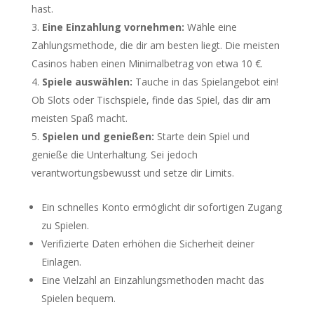
hast.
Eine Einzahlung vornehmen:
Wähle eine
Zahlungsmethode, die dir am besten liegt. Die meisten
Casinos haben einen Minimalbetrag von etwa 10 €.
Spiele auswählen:
Tauche in das Spielangebot ein!
Ob Slots oder Tischspiele, finde das Spiel, das dir am
meisten Spaß macht.
Spielen und genießen:
Starte dein Spiel und
genieße die Unterhaltung. Sei jedoch
verantwortungsbewusst und setze dir Limits.
Ein schnelles Konto ermöglicht dir sofortigen Zugang
zu Spielen.
Verifizierte Daten erhöhen die Sicherheit deiner
Einlagen.
Eine Vielzahl an Einzahlungsmethoden macht das
Spielen bequem.