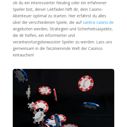
ob du ein interessierter Neuling oder ein erfahrener
Spieler bist, dieser Leitfaden hilft dir, dein Casino-
Abenteuer optimal zu starten. Hier erfährst du alles
über die verschiedenen Spiele, die auf
sankra-casino.de
angeboten werden, Strategien und Sicherheitsaspekte,
die dir helfen, ein informierter und
verantwortungsbewusster Spieler zu werden. Lass uns
gemeinsam in die faszinierende Welt der Casinos
eintauchen!