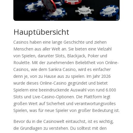
Hauptübersicht
Casinos haben eine lange Geschichte und ziehen
Menschen aus aller Welt an. Sie bieten eine Vielzahl
von Spielen, darunter Slots, Blackjack, Poker und
Roulette. Mit der zunehmenden Beliebtheit von Online-
Casinos, wie dem Sankra Casino, wird es einfacher
denn je, von zu Hause aus zu spielen. Im Jahr 2026
wurde dieses Online-Casino gegründet und bietet
Spielern eine beeindruckende Auswahl von rund 6.000
Slots und Live-Casino-Optionen. Die Plattform legt
großen Wert auf Sicherheit und verantwortungsvolles
Spielen, was für neue Spieler von großer Bedeutung ist.
Bevor du in die Casinowelt eintauchst, ist es wichtig,
die Grundlagen zu verstehen. Du solltest mit den