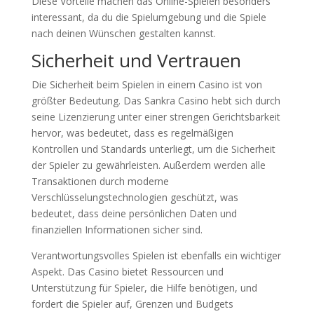
Diese Vorteile machen das Online-Spielen besonders
interessant, da du die Spielumgebung und die Spiele
nach deinen Wünschen gestalten kannst.
Sicherheit und Vertrauen
Die Sicherheit beim Spielen in einem Casino ist von
größter Bedeutung. Das Sankra Casino hebt sich durch
seine Lizenzierung unter einer strengen Gerichtsbarkeit
hervor, was bedeutet, dass es regelmäßigen
Kontrollen und Standards unterliegt, um die Sicherheit
der Spieler zu gewährleisten. Außerdem werden alle
Transaktionen durch moderne
Verschlüsselungstechnologien geschützt, was
bedeutet, dass deine persönlichen Daten und
finanziellen Informationen sicher sind.
Verantwortungsvolles Spielen ist ebenfalls ein wichtiger
Aspekt. Das Casino bietet Ressourcen und
Unterstützung für Spieler, die Hilfe benötigen, und
fordert die Spieler auf, Grenzen und Budgets