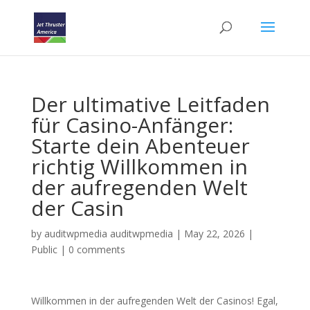
Der ultimative Leitfaden
für Casino-Anfänger:
Starte dein Abenteuer
richtig Willkommen in
der aufregenden Welt
der Casin
by
auditwpmedia auditwpmedia
|
May 22, 2026
|
Public
|
0 comments
Willkommen in der aufregenden Welt der Casinos! Egal,