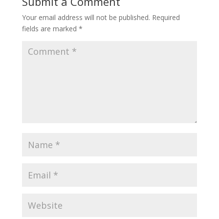
Submit a Comment
Your email address will not be published.
Required
fields are marked
*