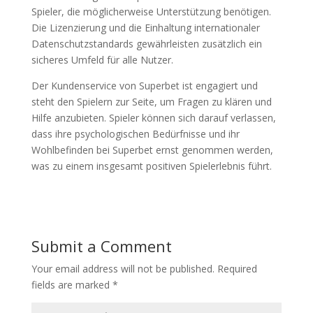
Spieler, die möglicherweise Unterstützung benötigen.
Die Lizenzierung und die Einhaltung internationaler
Datenschutzstandards gewährleisten zusätzlich ein
sicheres Umfeld für alle Nutzer.
Der Kundenservice von Superbet ist engagiert und
steht den Spielern zur Seite, um Fragen zu klären und
Hilfe anzubieten. Spieler können sich darauf verlassen,
dass ihre psychologischen Bedürfnisse und ihr
Wohlbefinden bei Superbet ernst genommen werden,
was zu einem insgesamt positiven Spielerlebnis führt.
Submit a Comment
Your email address will not be published.
Required
fields are marked
*