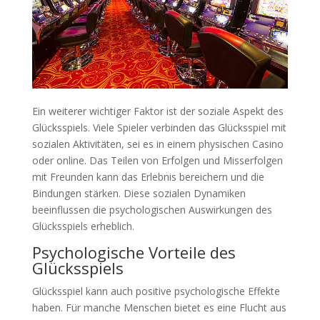
Ein weiterer wichtiger Faktor ist der soziale Aspekt des
Glücksspiels. Viele Spieler verbinden das Glücksspiel mit
sozialen Aktivitäten, sei es in einem physischen Casino
oder online. Das Teilen von Erfolgen und Misserfolgen
mit Freunden kann das Erlebnis bereichern und die
Bindungen stärken. Diese sozialen Dynamiken
beeinflussen die psychologischen Auswirkungen des
Glücksspiels erheblich.
Psychologische Vorteile des
Glücksspiels
Glücksspiel kann auch positive psychologische Effekte
haben. Für manche Menschen bietet es eine Flucht aus