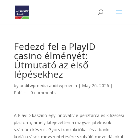
Fedezd fel a PlayID
casino élményét:
Útmutató az első
lépésekhez
by
auditwpmedia auditwpmedia
|
May 26, 2026
|
Public
|
0 comments
A PlayID kaszinó egy innovatív e-pénztárca és kifizetési
platform, amely kifejezetten a magyar játékosok
számára készült. Gyors tranzakciókat és a banki
korlátozások megszüntetésére szolgáló megoldásokat