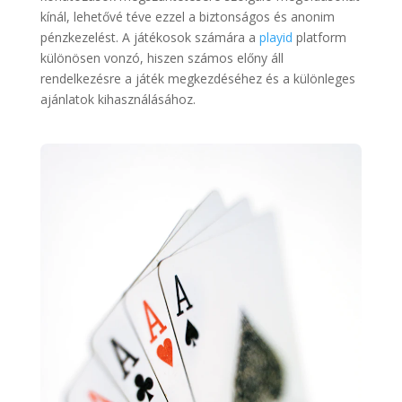
kínál, lehetővé téve ezzel a biztonságos és anonim
pénzkezelést. A játékosok számára a
playid
platform
különösen vonzó, hiszen számos előny áll
rendelkezésre a játék megkezdéséhez és a különleges
ajánlatok kihasználásához.