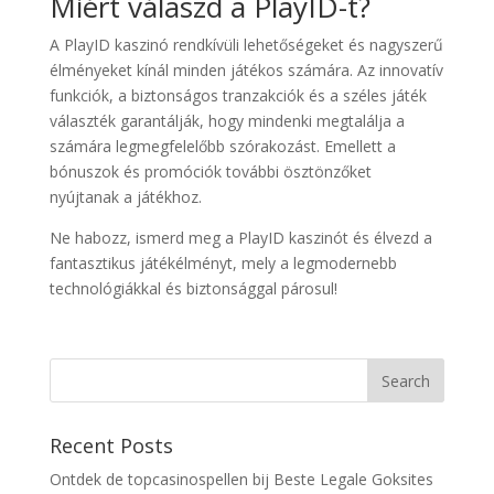
Miért válaszd a PlayID-t?
A PlayID kaszinó rendkívüli lehetőségeket és nagyszerű
élményeket kínál minden játékos számára. Az innovatív
funkciók, a biztonságos tranzakciók és a széles játék
választék garantálják, hogy mindenki megtalálja a
számára legmegfelelőbb szórakozást. Emellett a
bónuszok és promóciók további ösztönzőket
nyújtanak a játékhoz.
Ne habozz, ismerd meg a PlayID kaszinót és élvezd a
fantasztikus játékélményt, mely a legmodernebb
technológiákkal és biztonsággal párosul!
Recent Posts
Ontdek de topcasinospellen bij Beste Legale Goksites