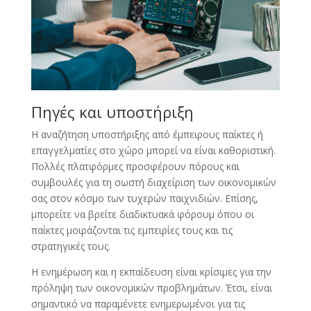
Πηγές και υποστήριξη
Η αναζήτηση υποστήριξης από έμπειρους παίκτες ή
επαγγελματίες στο χώρο μπορεί να είναι καθοριστική.
Πολλές πλατφόρμες προσφέρουν πόρους και
συμβουλές για τη σωστή διαχείριση των οικονομικών
σας στον κόσμο των τυχερών παιχνιδιών. Επίσης,
μπορείτε να βρείτε διαδικτυακά φόρουμ όπου οι
παίκτες μοιράζονται τις εμπειρίες τους και τις
στρατηγικές τους.
Η ενημέρωση και η εκπαίδευση είναι κρίσιμες για την
πρόληψη των οικονομικών προβλημάτων. Έτσι, είναι
σημαντικό να παραμένετε ενημερωμένοι για τις