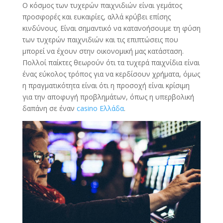
Ο κόσμος των τυχερών παιχνιδιών είναι γεμάτος
προσφορές και ευκαιρίες, αλλά κρύβει επίσης
κινδύνους. Είναι σημαντικό να κατανοήσουμε τη φύση
των τυχερών παιχνιδιών και τις επιπτώσεις που
μπορεί να έχουν στην οικονομική μας κατάσταση.
Πολλοί παίκτες θεωρούν ότι τα τυχερά παιχνίδια είναι
ένας εύκολος τρόπος για να κερδίσουν χρήματα, όμως
η πραγματικότητα είναι ότι η προσοχή είναι κρίσιμη
για την αποφυγή προβλημάτων, όπως η υπερβολική
δαπάνη σε έναν
casino Ελλάδα
.