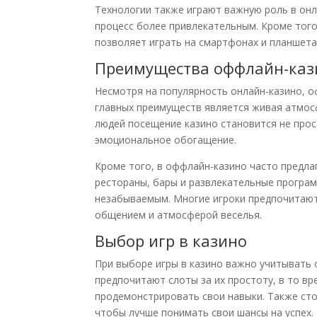
Технологии также играют важную роль в онл
процесс более привлекательным. Кроме того
позволяет играть на смартфонах и планшета
Преимущества оффлайн-каз
Несмотря на популярность онлайн-казино, 
главных преимуществ является живая атмосф
людей посещение казино становится не прос
эмоциональное обогащение.
Кроме того, в оффлайн-казино часто предла
рестораны, бары и развлекательные програм
незабываемым. Многие игроки предпочитают 
общением и атмосферой веселья.
Выбор игр в казино
При выборе игры в казино важно учитывать 
предпочитают слоты за их простоту, в то в
продемонстрировать свои навыки. Также стои
чтобы лучше понимать свои шансы на успех.