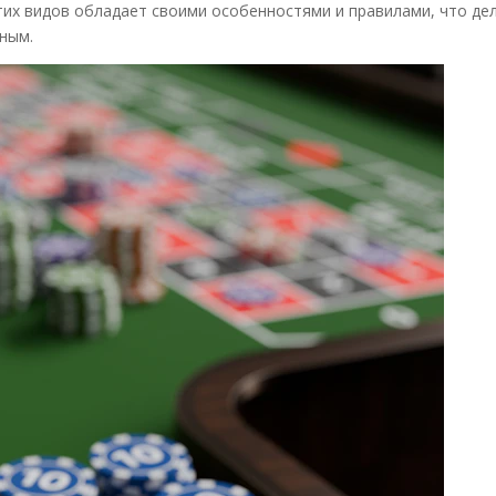
этих видов обладает своими особенностями и правилами, что де
ным.