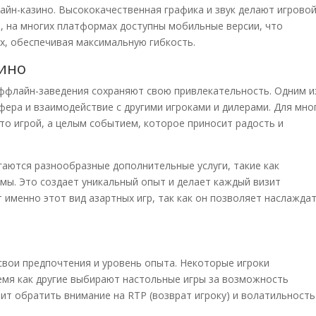
айн-казино. Высококачественная графика и звук делают игрово
, на многих платформах доступны мобильные версии, что
х, обеспечивая максимальную гибкость.
ино
оффлайн-заведения сохраняют свою привлекательность. Одним и
ера и взаимодействие с другими игроками и дилерами. Для мно
то игрой, а целым событием, которое приносит радость и
гаются разнообразные дополнительные услуги, такие как
мы. Это создает уникальный опыт и делает каждый визит
именно этот вид азартных игр, так как он позволяет наслажда
свои предпочтения и уровень опыта. Некоторые игроки
ремя как другие выбирают настольные игры за возможность
т обратить внимание на RTP (возврат игроку) и волатильность 