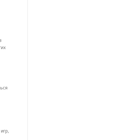
й
з
гих
ться
игр,