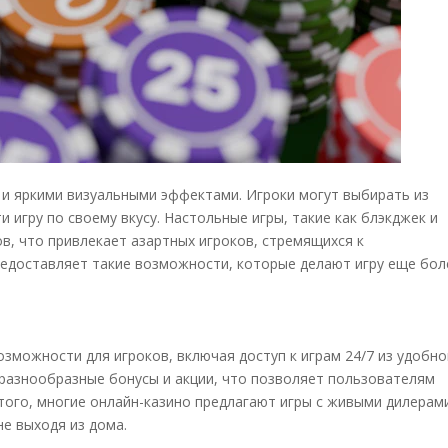
 и яркими визуальными эффектами. Игроки могут выбирать из
и игру по своему вкусу. Настольные игры, такие как блэкджек и
в, что привлекает азартных игроков, стремящихся к
редоставляет такие возможности, которые делают игру еще бол
зможности для игроков, включая доступ к играм 24/7 из удобно
разнообразные бонусы и акции, что позволяет пользователям
того, многие онлайн-казино предлагают игры с живыми дилерам
не выходя из дома.