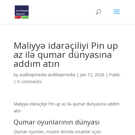
Maliyyə idarəçiliyi Pin up
az ilə qumar dünyasına
addım atın
by
auditwpmedia auditwpmedia
|
Jan 12, 2026
|
Public
|
0 comments
Maliyyə idarəçiliyi Pin up az ilə qumar dünyasına addım
atın
Qumar oyunlarının dünyası
Qumar oyunları, müasir dövrdə insanlar üçün