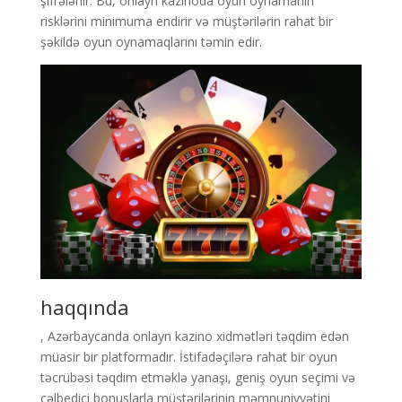
şifrələnir. Bu, onlayn kazinoda oyun oynamanın
risklərini minimuma endirir və müştərilərin rahat bir
şəkildə oyun oynamaqlarını təmin edir.
haqqında
, Azərbaycanda onlayn kazino xidmətləri təqdim edən
müasir bir platformadır. İstifadəçilərə rahat bir oyun
təcrübəsi təqdim etməklə yanaşı, geniş oyun seçimi və
cəlbedici bonuslarla müştərilərinin məmnuniyyətini