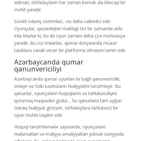
xidməti, istifadəçilərin hər zaman kömək ala biləcəyi bir
mühit yaradır.
Sürətli ödəniş sistemləri, -nu daha cəlbedici edir.
Oyunçular, qazandıqları məbləği tez bir zamanda əldə
edə bilərlər ki, bu da oyun zamanı daha çox motivasiya
yaradır. Bu cür imkanlar, qumar dünyasında müasir
tələblərə cavab verən bir platforma olmasını təmin edir.
Azərbaycanda qumar
qanunvericiliyi
Azərbaycanda qumar oyunları ilə bağlı qanunvericilik,
onlayn və fiziki kazinoların fəaliyyətini tənzimləyir. Bu
qanunlar, oyunçuların hüquqlarını və təhlükəsizliyini
qorumaq məqsədini güdür. , bu qanunlara tam uyğun
olaraq fəaliyyət göstərir, istifadəçilərə təhlükəsiz bir
oyun mühiti təqdim edir.
Hüquqi tənzimləmələr sayəsində, oyunçuların
məlumatları və maliyyə əməliyyatları yüksək səviyyədə