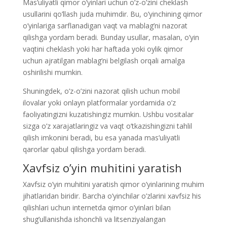
Mas’uliyatli qimor o’yinlari uchun o’z-o’zini cheklash
usullarini qo’llash juda muhimdir. Bu, o’yinchining qimor
o’yinlariga sarflanadigan vaqt va mablag’ni nazorat
qilishga yordam beradi. Bunday usullar, masalan, o’yin
vaqtini cheklash yoki har haftada yoki oylik qimor
uchun ajratilgan mablag’ni belgilash orqali amalga
oshirilishi mumkin.
Shuningdek, o’z-o’zini nazorat qilish uchun mobil
ilovalar yoki onlayn platformalar yordamida o’z
faoliyatingizni kuzatishingiz mumkin. Ushbu vositalar
sizga o’z xarajatlaringiz va vaqt o’tkazishingizni tahlil
qilish imkonini beradi, bu esa yanada mas’uliyatli
qarorlar qabul qilishga yordam beradi.
Xavfsiz o’yin muhitini yaratish
Xavfsiz o’yin muhitini yaratish qimor o’yinlarining muhim
jihatlaridan biridir. Barcha o’yinchilar o’zlarini xavfsiz his
qilishlari uchun internetda qimor o’yinlari bilan
shug’ullanishda ishonchli va litsenziyalangan