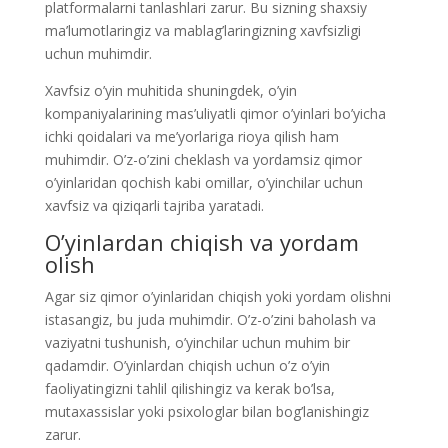
platformalarni tanlashlari zarur. Bu sizning shaxsiy
ma’lumotlaringiz va mablag’laringizning xavfsizligi
uchun muhimdir.
Xavfsiz o’yin muhitida shuningdek, o’yin
kompaniyalarining mas’uliyatli qimor o’yinlari bo’yicha
ichki qoidalari va me’yorlariga rioya qilish ham
muhimdir. O’z-o’zini cheklash va yordamsiz qimor
o’yinlaridan qochish kabi omillar, o’yinchilar uchun
xavfsiz va qiziqarli tajriba yaratadi.
O’yinlardan chiqish va yordam
olish
Agar siz qimor o’yinlaridan chiqish yoki yordam olishni
istasangiz, bu juda muhimdir. O’z-o’zini baholash va
vaziyatni tushunish, o’yinchilar uchun muhim bir
qadamdir. O’yinlardan chiqish uchun o’z o’yin
faoliyatingizni tahlil qilishingiz va kerak bo’lsa,
mutaxassislar yoki psixologlar bilan bog’lanishingiz
zarur.