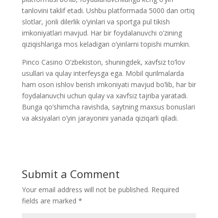
tanlovini taklif etadi. Ushbu platformada 5000 dan ortiq
slotlar, jonli dilerlik o’yinlari va sportga pul tikish
imkoniyatlari mavjud. Har bir foydalanuvchi o’zining
qiziqishlariga mos keladigan o’yinlarni topishi mumkin.
Pinco Casino O’zbekiston, shuningdek, xavfsiz to’lov
usullari va qulay interfeysga ega. Mobil qurilmalarda
ham oson ishlov berish imkoniyati mavjud bo’lib, har bir
foydalanuvchi uchun qulay va xavfsiz tajriba yaratadi.
Bunga qo’shimcha ravishda, saytning maxsus bonuslari
va aksiyalari o’yin jarayonini yanada qiziqarli qiladi.
Submit a Comment
Your email address will not be published.
Required
fields are marked
*