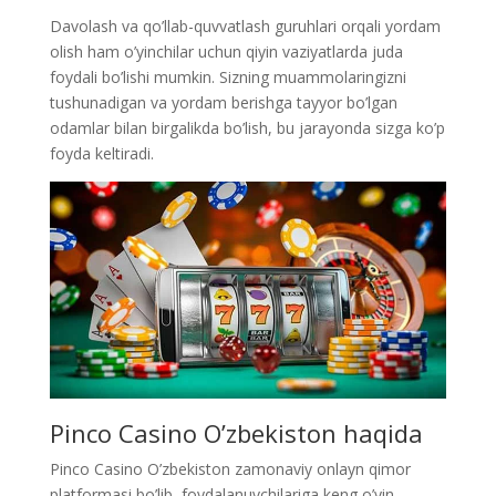
Davolash va qo’llab-quvvatlash guruhlari orqali yordam
olish ham o’yinchilar uchun qiyin vaziyatlarda juda
foydali bo’lishi mumkin. Sizning muammolaringizni
tushunadigan va yordam berishga tayyor bo’lgan
odamlar bilan birgalikda bo’lish, bu jarayonda sizga ko’p
foyda keltiradi.
Pinco Casino O’zbekiston haqida
Pinco Casino O’zbekiston zamonaviy onlayn qimor
platformasi bo’lib, foydalanuvchilariga keng o’yin