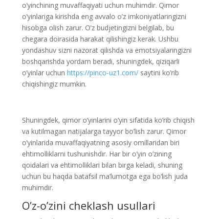
o’yinchining muvaffaqiyati uchun muhimdir. Qimor
o’yinlariga kirishda eng avvalo o’z imkoniyatlaringizni
hisobga olish zarur. O’z budjetingizni belgilab, bu
chegara doirasida harakat qilishingiz kerak. Ushbu
yondashuv sizni nazorat qilishda va emotsiyalaringizni
boshqarishda yordam beradi, shuningdek, qiziqarli
o’yinlar uchun
https://pinco-uz1.com/
saytini ko’rib
chiqishingiz mumkin.
Shuningdek, qimor o’yinlarini o’yin sifatida ko’rib chiqish
va kutilmagan natijalarga tayyor bo’lish zarur. Qimor
o’yinlarida muvaffaqiyatning asosiy omillaridan biri
ehtimolliklarni tushunishdir. Har bir o’yin o’zining
qoidalari va ehtimolliklari bilan birga keladi, shuning
uchun bu haqda batafsil ma’lumotga ega bo’lish juda
muhimdir.
O’z-o’zini cheklash usullari