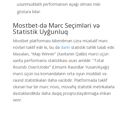
uzunmüddətli performansın aşağı olması riski
göstərə bilər.
Mostbet-də Mərc Seçimləri və
Statistik Uyğunluq
Mostbet platforması kiberidman üzrə müxtəlif mərc
növləri təklif edir ki, bu da
dərin
statistik təhlili tələb edir.
Məsələn, “Map Winner” (Xəritənin Qalibi) mərci üçün
xəritə performansı statistikası əsas amildir. “Total
Rounds Over/Under” (Ümumi Raundlar Yuxarı/Aşağı)
mərci üçün isə komandaların orta oyun müddəti və
raund statistikaları daha vacibdir. Platformada təklif
olunan hər bir mərc növü, müvafiq statistik metrikalarla
dəstəkləndikdə daha dəqiq proqnozlaşdırmağa imkan
verir.