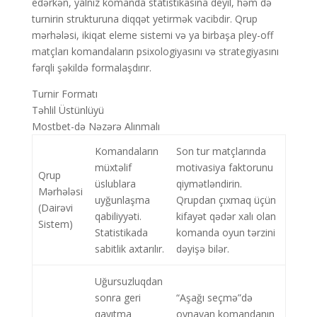
edərkən, yalnız komanda statistikasına deyil, həm də
turnirin strukturuna diqqət yetirmək vacibdir. Qrup
mərhələsi, ikiqat eleme sistemi və ya birbaşa pley-off
matçları komandaların psixologiyasını və strategiyasını
fərqli şəkildə formalaşdırır.
Turnir Formatı
Təhlil Üstünlüyü
Mostbet-də Nəzərə Alınmalı
Komandaların
Son tur matçlarında
müxtəlif
motivasiya faktorunu
Qrup
üslublara
qiymətləndirin.
Mərhələsi
uyğunlaşma
Qrupdan çıxmaq üçün
(Dairəvi
qabiliyyəti.
kifayət qədər xalı olan
Sistem)
Statistikada
komanda oyun tərzini
sabitlik axtarılır.
dəyişə bilər.
Uğursuzluqdan
sonra geri
“Aşağı seçmə”də
qayıtma
oynayan komandanın