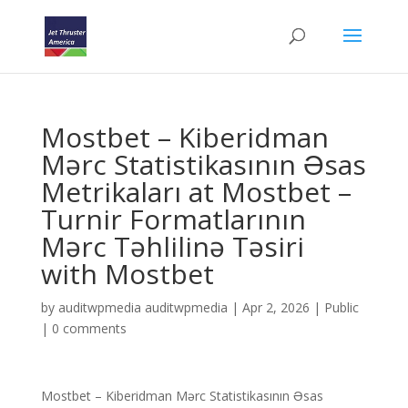
Mostbet – Kiberidman
Mərc Statistikasının Əsas
Metrikaları at Mostbet –
Turnir Formatlarının
Mərc Təhlilinə Təsiri
with Mostbet
by
auditwpmedia auditwpmedia
|
Apr 2, 2026
|
Public
|
0 comments
Mostbet – Kiberidman Mərc Statistikasının Əsas