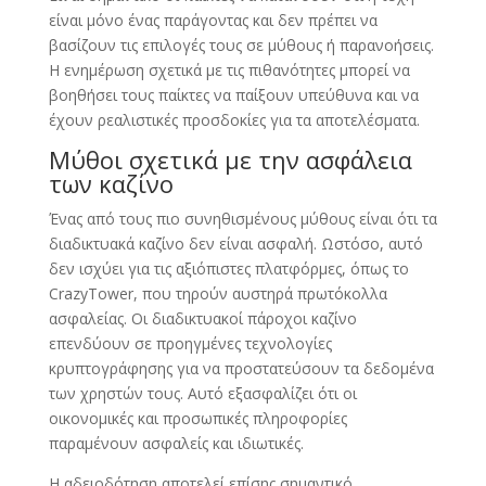
είναι μόνο ένας παράγοντας και δεν πρέπει να
βασίζουν τις επιλογές τους σε μύθους ή παρανοήσεις.
Η ενημέρωση σχετικά με τις πιθανότητες μπορεί να
βοηθήσει τους παίκτες να παίξουν υπεύθυνα και να
έχουν ρεαλιστικές προσδοκίες για τα αποτελέσματα.
Μύθοι σχετικά με την ασφάλεια
των καζίνο
Ένας από τους πιο συνηθισμένους μύθους είναι ότι τα
διαδικτυακά καζίνο δεν είναι ασφαλή. Ωστόσο, αυτό
δεν ισχύει για τις αξιόπιστες πλατφόρμες, όπως το
CrazyTower, που τηρούν αυστηρά πρωτόκολλα
ασφαλείας. Οι διαδικτυακοί πάροχοι καζίνο
επενδύουν σε προηγμένες τεχνολογίες
κρυπτογράφησης για να προστατεύσουν τα δεδομένα
των χρηστών τους. Αυτό εξασφαλίζει ότι οι
οικονομικές και προσωπικές πληροφορίες
παραμένουν ασφαλείς και ιδιωτικές.
Η αδειοδότηση αποτελεί επίσης σημαντικό