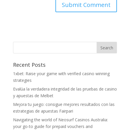
Recent Posts
1xbet: Raise your game with verified casino winning
strategies
Evalúa la verdadera integridad de las pruebas de casino
y apuestas de Melbet
Mejora tu juego: consigue mejores resultados con las
estrategias de apuestas Fairpari
Navigating the world of Neosurf Casinos Australia:
your go-to guide for prepaid vouchers and