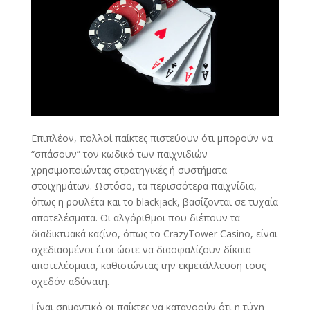
Επιπλέον, πολλοί παίκτες πιστεύουν ότι μπορούν να
“σπάσουν” τον κωδικό των παιχνιδιών
χρησιμοποιώντας στρατηγικές ή συστήματα
στοιχημάτων. Ωστόσο, τα περισσότερα παιχνίδια,
όπως η ρουλέτα και το blackjack, βασίζονται σε τυχαία
αποτελέσματα. Οι αλγόριθμοι που διέπουν τα
διαδικτυακά καζίνο, όπως το CrazyTower Casino, είναι
σχεδιασμένοι έτσι ώστε να διασφαλίζουν δίκαια
αποτελέσματα, καθιστώντας την εκμετάλλευση τους
σχεδόν αδύνατη.
Είναι σημαντικό οι παίκτες να κατανοούν ότι η τύχη