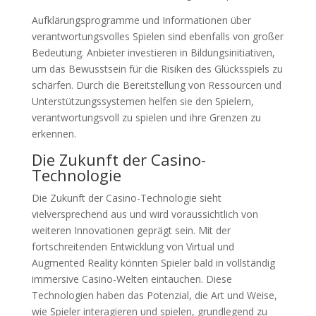
Aufklärungsprogramme und Informationen über
verantwortungsvolles Spielen sind ebenfalls von großer
Bedeutung. Anbieter investieren in Bildungsinitiativen,
um das Bewusstsein für die Risiken des Glücksspiels zu
schärfen. Durch die Bereitstellung von Ressourcen und
Unterstützungssystemen helfen sie den Spielern,
verantwortungsvoll zu spielen und ihre Grenzen zu
erkennen.
Die Zukunft der Casino-
Technologie
Die Zukunft der Casino-Technologie sieht
vielversprechend aus und wird voraussichtlich von
weiteren Innovationen geprägt sein. Mit der
fortschreitenden Entwicklung von Virtual und
Augmented Reality könnten Spieler bald in vollständig
immersive Casino-Welten eintauchen. Diese
Technologien haben das Potenzial, die Art und Weise,
wie Spieler interagieren und spielen, grundlegend zu