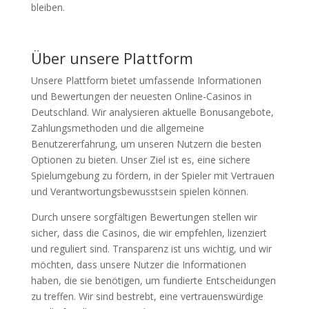
bleiben.
Über unsere Plattform
Unsere Plattform bietet umfassende Informationen
und Bewertungen der neuesten Online-Casinos in
Deutschland. Wir analysieren aktuelle Bonusangebote,
Zahlungsmethoden und die allgemeine
Benutzererfahrung, um unseren Nutzern die besten
Optionen zu bieten. Unser Ziel ist es, eine sichere
Spielumgebung zu fördern, in der Spieler mit Vertrauen
und Verantwortungsbewusstsein spielen können.
Durch unsere sorgfältigen Bewertungen stellen wir
sicher, dass die Casinos, die wir empfehlen, lizenziert
und reguliert sind. Transparenz ist uns wichtig, und wir
möchten, dass unsere Nutzer die Informationen
haben, die sie benötigen, um fundierte Entscheidungen
zu treffen. Wir sind bestrebt, eine vertrauenswürdige