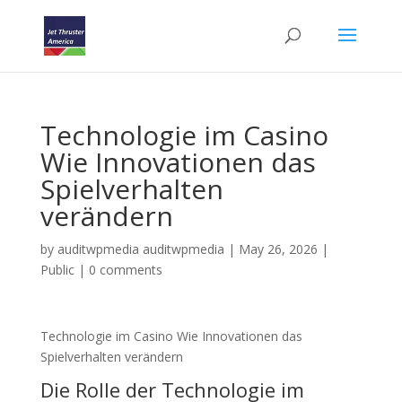
Technologie im Casino
Wie Innovationen das
Spielverhalten
verändern
by
auditwpmedia auditwpmedia
|
May 26, 2026
|
Public
|
0 comments
Technologie im Casino Wie Innovationen das
Spielverhalten verändern
Die Rolle der Technologie im