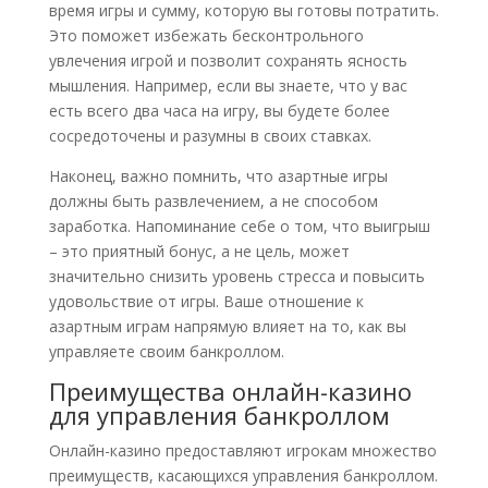
время игры и сумму, которую вы готовы потратить.
Это поможет избежать бесконтрольного
увлечения игрой и позволит сохранять ясность
мышления. Например, если вы знаете, что у вас
есть всего два часа на игру, вы будете более
сосредоточены и разумны в своих ставках.
Наконец, важно помнить, что азартные игры
должны быть развлечением, а не способом
заработка. Напоминание себе о том, что выигрыш
– это приятный бонус, а не цель, может
значительно снизить уровень стресса и повысить
удовольствие от игры. Ваше отношение к
азартным играм напрямую влияет на то, как вы
управляете своим банкроллом.
Преимущества онлайн-казино
для управления банкроллом
Онлайн-казино предоставляют игрокам множество
преимуществ, касающихся управления банкроллом.