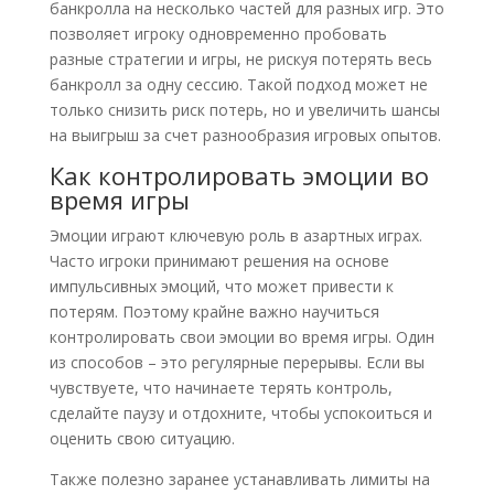
банкролла на несколько частей для разных игр. Это
позволяет игроку одновременно пробовать
разные стратегии и игры, не рискуя потерять весь
банкролл за одну сессию. Такой подход может не
только снизить риск потерь, но и увеличить шансы
на выигрыш за счет разнообразия игровых опытов.
Как контролировать эмоции во
время игры
Эмоции играют ключевую роль в азартных играх.
Часто игроки принимают решения на основе
импульсивных эмоций, что может привести к
потерям. Поэтому крайне важно научиться
контролировать свои эмоции во время игры. Один
из способов – это регулярные перерывы. Если вы
чувствуете, что начинаете терять контроль,
сделайте паузу и отдохните, чтобы успокоиться и
оценить свою ситуацию.
Также полезно заранее устанавливать лимиты на