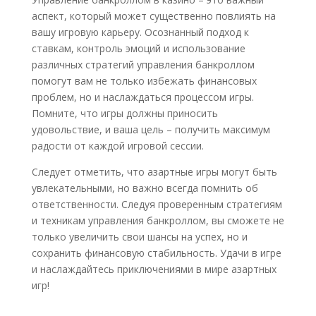
аспект, который может существенно повлиять на
вашу игровую карьеру. Осознанный подход к
ставкам, контроль эмоций и использование
различных стратегий управления банкроллом
помогут вам не только избежать финансовых
проблем, но и наслаждаться процессом игры.
Помните, что игры должны приносить
удовольствие, и ваша цель – получить максимум
радости от каждой игровой сессии.
Следует отметить, что азартные игры могут быть
увлекательными, но важно всегда помнить об
ответственности. Следуя проверенным стратегиям
и техникам управления банкроллом, вы сможете не
только увеличить свои шансы на успех, но и
сохранить финансовую стабильность. Удачи в игре
и наслаждайтесь приключениями в мире азартных
игр!