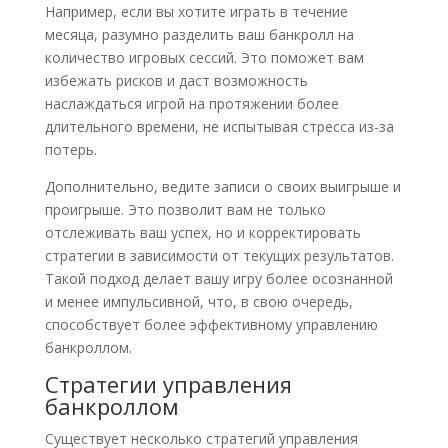
Например, если вы хотите играть в течение
месяца, разумно разделить ваш банкролл на
количество игровых сессий. Это поможет вам
избежать рисков и даст возможность
наслаждаться игрой на протяжении более
длительного времени, не испытывая стресса из-за
потерь.
Дополнительно, ведите записи о своих выигрыше и
проигрыше. Это позволит вам не только
отслеживать ваш успех, но и корректировать
стратегии в зависимости от текущих результатов.
Такой подход делает вашу игру более осознанной
и менее импульсивной, что, в свою очередь,
способствует более эффективному управлению
банкроллом.
Стратегии управления
банкроллом
Существует несколько стратегий управления